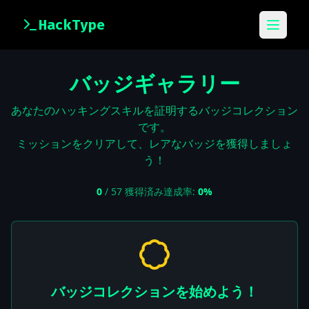
HackType
メニュ
バッジギャラリー
あなたのハッキングスキルを証明するバッジコレクション
です。
ミッションをクリアして、レアなバッジを獲得しましょ
う！
0
/
57
獲得済み
達成率:
0
%
バッジコレクションを始めよう！